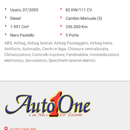
Salva
le
Usato, 07/2005
82 KW/111 CV
impostazioni
Diesel
Cambio Manuale (5)
1.991 Cm³
256.000 Km
Nero Pastello
5 Porte
ABS, Airbag, Airbag laterali, Airbag Passeggero, Airbag testa,
Antifurto, Autoradio, Cerchi in lega, Chiusura centralizzata,
Climatizzatore, Controllo trazione, Fendinebbia, Immobilizzatore
elettronico, Servosterzo, Specchietti laterali elettrici
AUTO ONE SRL