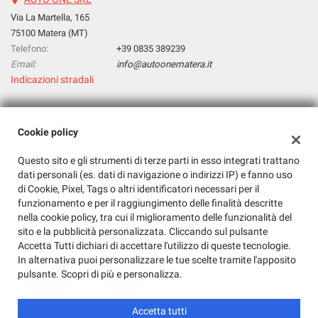
Via La Martella, 165
75100 Matera (MT)
Telefono:
+39 0835 389239
Email:
info@autoonematera.it
Indicazioni stradali
Dati fiscali:
Cookie policy
Auto One Srl
Questo sito e gli strumenti di terze parti in esso integrati trattano
Via La Martella, 165, Matera (MT)
dati personali (es. dati di navigazione o indirizzi IP) e fanno uso
C.F/P.IVA:
01143030771
di Cookie, Pixel, Tags o altri identificatori necessari per il
Registro delle imprese:
MT
funzionamento e per il raggiungimento delle finalità descritte
nella cookie policy, tra cui il miglioramento delle funzionalità del
sito e la pubblicità personalizzata. Cliccando sul pulsante
Accetta Tutti dichiari di accettare l'utilizzo di queste tecnologie.
In alternativa puoi personalizzare le tue scelte tramite l'apposito
pulsante. Scopri di più e personalizza.
Accetta tutti