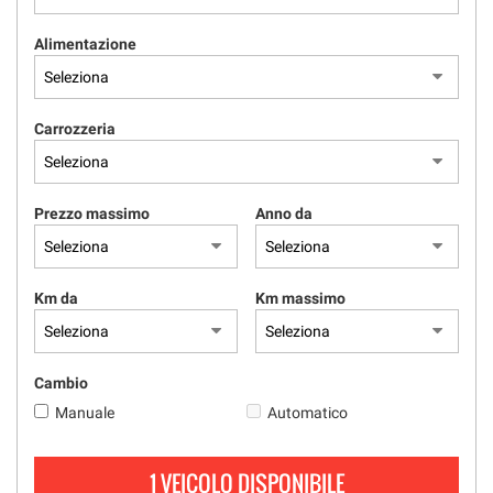
tracciamento
che
Alimentazione
adottiamo
per
offrire
le
Carrozzeria
funzionalità
e
svolgere
le
Prezzo massimo
Anno da
attività
di
seguito
descritte.
Km da
Km massimo
Per
ottenere
maggiori
informazioni
Cambio
sull'utilità
Manuale
Automatico
e
sul
funzionamento
1 VEICOLO DISPONIBILE
di