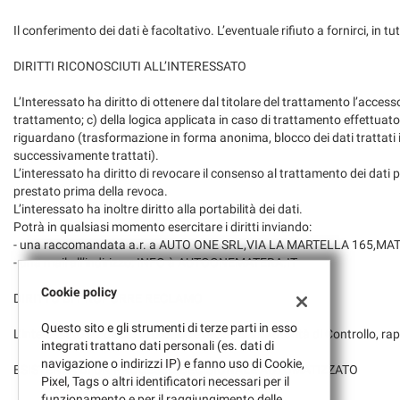
Il conferimento dei dati è facoltativo. L’eventuale rifiuto a fornirci, in tut
DIRITTI RICONOSCIUTI ALL’INTERESSATO
L’Interessato ha diritto di ottenere dal titolare del trattamento l’accesso a
trattamento; c) della logica applicata in caso di trattamento effettuato c
riguardano (trasformazione in forma anonima, blocco dei dati trattati in v
successivamente trattati).
L’interessato ha diritto di revocare il consenso al trattamento dei dati
prestato prima della revoca.
L’interessato ha inoltre diritto alla portabilità dei dati.
Potrà in qualsiasi momento esercitare i diritti inviando:
- una raccomandata a.r. a AUTO ONE SRL,VIA LA MARTELLA 165,MA
- una mail all’indirizzo: INFO à AUTOONEMATERA.IT
Cookie policy
DIRITTO DI PROPORRE RECLAMO
Questo sito e gli strumenti di terze parti in esso
L’interessato ha diritto di proporre reclamo all’Autorità di Controllo, r
integrati trattano dati personali (es. dati di
navigazione o indirizzi IP) e fanno uso di Cookie,
ESISTENZA DI UN PROCESSO DECISIONALE AUTOMATIZZATO
Pixel, Tags o altri identificatori necessari per il
funzionamento e per il raggiungimento delle