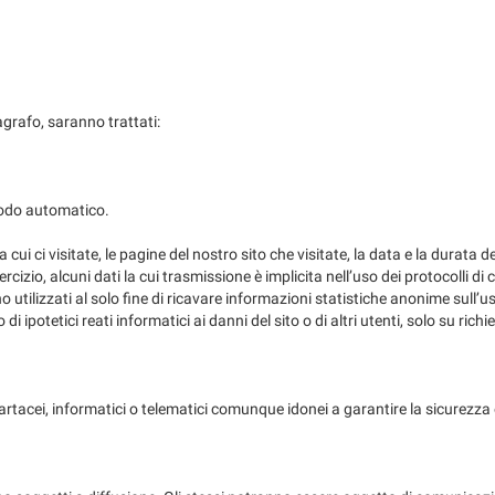
agrafo, saranno trattati:
modo automatico.
cui ci visitate, le pagine del nostro sito che visitate, la data e la durata d
izio, alcuni dati la cui trasmissione è implicita nell’uso dei protocolli d
 utilizzati al solo fine di ricavare informazioni statistiche anonime sull’us
 ipotetici reati informatici ai danni del sito o di altri utenti, solo su richi
 cartacei, informatici o telematici comunque idonei a garantire la sicurezza 