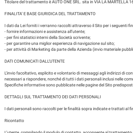
Titolare del trattamento è AUTO ONE SRL. sita in VIA LA MARTELLA 
tracciamento
che
FINALITA’ E BASE GIURIDICA DEL TRATTAMENTO
adottiamo
per
I dati da Lei forniti i verranno raccolti attraverso il Sito per i seguenti fin
offrire
- fornire informazioni e assistenza all’utente;
le
- per fini statistici interni della Società scrivente;
funzionalità
- per garantire una miglior esperienza di navigazione sul sito;
e
- per attività di Marketing da parte della Azienda (invio materiale pu
svolgere
le
DATI COMUNICATI DALL'UTENTE
attività
di
L'invio facoltativo, esplicito e volontario di messaggi agli indirizzi di 
seguito
necessari a rispondere, nonché di tutti i dati personali inclusi nelle com
descritte.
Specifiche informative sono pubblicate nelle pagine del Sito predisposte
Per
ottenere
DETTAGLI SUL TRATTAMENTO DEI DATI PERSONALI
maggiori
informazioni
I dati personali sono raccolti per le finalità sopra indicate e trattati al fi
sull'utilità
e
Ricontatto
sul
funzionamento
L’utente, compilando il modulo di contatto, acconsente al trattamento de
di