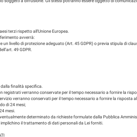
ono soggetti a diffusione. Gli stessi potranno essere oggetto di comunicazi
Paesi terzi rispetto all'Unione Europea.
sferimento avverrà:
e un livello di protezione adeguato (Art. 45 GDPR) o previa stipula di c
ell’art. 49 GDPR.
dalla finalità specifica.
i non registrati verranno conservate per il tempo necessario a fornire la ris
del servizio verranno conservati per il tempo necessario a fornire la rispost
iodo di 24 mesi;
 24 mesi.
 eventualmente determinato da richieste formulate dalla Pubblica Amminis
mplichino il trattamento di dati personali da Lei forniti.
TI