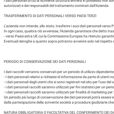
I dati personali di cui la scrivente Struttura entrerà in possesso non s
autorizzati e dei responsabili del trattamento nominati dall’Azienda.
TRASFERIMENTO DI DATI PERSONALI VERSO PAESI TERZI
L’azienda non intende, allo stato, trasferire i suoi dati personali verso 
In ogni caso, qualora ciò avvenisse, l’Azienda garantisce che detto tra
- verso Paesi extra UE cui la Commissione Europea ha ritenuto garantir
Eventuali deroghe a quanto sopra potranno avvenire solo nel rispetto d
PERIODO DI CONSERVAZIONE DEI DATI PERSONALI
I dati raccolti verranno conservati per un periodo di utilizzo dipendente 
- I dati personali relativi a richieste di informazione da parte di utent
- i dati personali degli utenti che si sono registrati nel sito per l’uso 
- i dati personali raccolti saranno utilizzati per fini statistici per un per
- i dati personali raccolti saranno utilizzati per finalità di marketing per
Un periodo più lungo di conservazione dei dati personali potrà essere
dalla partecipazione della scrivente società a procedure giudiziarie che i
NATURA OBBLIGATORIA O FACOLTATIVA DEL CONFERIMENTO DEI DA