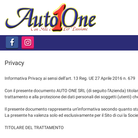
HOME
Le
tue
preferenze
AZIENDA
di
consenso
LISTA VEICOLI
Il
seguente
pannello
COMMERCIALI LEGGERI
Privacy
ti
consente
Informativa Privacy ai sensi dell’art. 13 Reg. UE 27 Aprile 2016 n. 679
NOLEGGIO
di
esprimere
Con il presente documento AUTO ONE SRL (di seguito l’Azienda) titolar
le
CONTATTI
trattamento e alla protezione dei dati personali dei soggetti (utenti) ch
tue
preferenze
Il presente documento rappresenta un’informativa secondo quanto sta
di
La presente ha valenza solo ed esclusivamente per il Sito di cui la Società
consenso
alle
TITOLARE DEL TRATTAMENTO
tecnologie
di