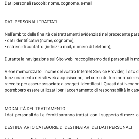
tta
Dati personali raccolti: nome, cognome, e-mail
ti
DATI PERSONALI TRATTATI
mpre
Cookie necessari
Nell’ambito delle finalità dei trattamenti evidenziati nel precedente par
ilitato
• dati identificativi (nome, cognome);
• estremi di contatto (indirizzo mail, numero di telefono);
Cookie delle preferenze
Durante la navigazione sul Sito web, raccoglieremo dati personali in 
Cookie per il miglioramento dell'esperienza utente
Viene memorizzato il nome del vostro Internet Service Provider, il sito da 
funzionamento dei siti web acquisiscono, nel corso del loro normale eserc
Cookie analitici
raccolte per essere associate a soggetti identificati. Questi dati vengono
potrebbero essere utilizzati per l’accertamento di responsabilità in caso di
Cookie di marketing
MODALITÀ DEL TRATTAMENTO
I dati personali da Lei forniti saranno trattati con il supporto di mezzi
DESTINATARI O CATEGORIE DI DESTINATARI DEI DATI PERSONALI