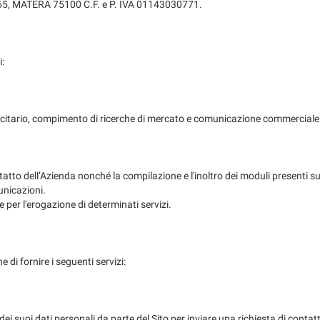
165, MATERA 75100 C.F. e P. IVA 01143030771.
i:
bblicitario, compimento di ricerche di mercato e comunicazione commerciale
contatto dell’Azienda nonché la compilazione e l'inoltro dei moduli presenti s
unicazioni.
 per l'erogazione di determinati servizi.
ne di fornire i seguenti servizi:
i suoi dati personali da parte del Sito per inviare una richiesta di contatt