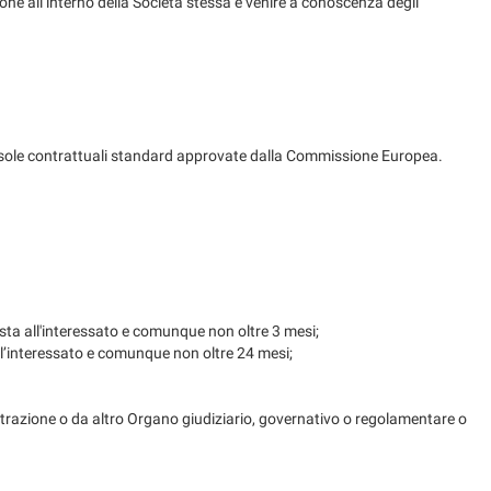
one all’interno della Società stessa e venire a conoscenza degli
lausole contrattuali standard approvate dalla Commissione Europea.
posta all'interessato e comunque non oltre 3 mesi;
a all’interessato e comunque non oltre 24 mesi;
trazione o da altro Organo giudiziario, governativo o regolamentare o