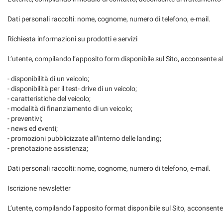
questi
Dati personali raccolti: nome, cognome, numero di telefono, e-mail.
strumenti
di
Richiesta informazioni su prodotti e servizi
tracciamento
si
L’utente, compilando l’apposito form disponibile sul Sito, acconsente al 
rimanda
alla
- disponibilità di un veicolo;
cookie
- disponibilità per il test- drive di un veicolo;
policy.
- caratteristiche del veicolo;
Puoi
- modalità di finanziamento di un veicolo;
rivedere
- preventivi;
e
- news ed eventi;
modificare
- promozioni pubblicizzate all’interno delle landing;
le
- prenotazione assistenza;
tue
scelte
Dati personali raccolti: nome, cognome, numero di telefono, e-mail.
in
qualsiasi
Iscrizione newsletter
momento.
L’utente, compilando l’apposito format disponibile sul Sito, acconsente a