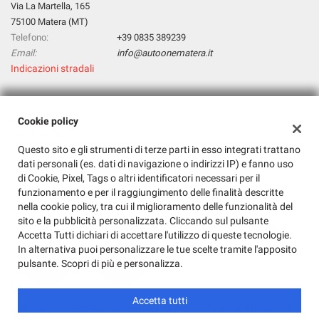
Via La Martella, 165
questi
75100 Matera (MT)
strumenti
Telefono:
+39 0835 389239
di
Email:
info@autoonematera.it
tracciamento
Indicazioni stradali
si
rimanda
alla
cookie
Dati fiscali:
Cookie policy
policy.
Auto One Srl
Puoi
Questo sito e gli strumenti di terze parti in esso integrati trattano
Via La Martella, 165, Matera (MT)
rivedere
dati personali (es. dati di navigazione o indirizzi IP) e fanno uso
C.F/P.IVA:
01143030771
e
di Cookie, Pixel, Tags o altri identificatori necessari per il
Registro delle imprese:
MT
modificare
funzionamento e per il raggiungimento delle finalità descritte
le
nella cookie policy, tra cui il miglioramento delle funzionalità del
tue
sito e la pubblicità personalizzata. Cliccando sul pulsante
scelte
Accetta Tutti dichiari di accettare l'utilizzo di queste tecnologie.
in
In alternativa puoi personalizzare le tue scelte tramite l'apposito
qualsiasi
pulsante. Scopri di più e personalizza.
momento.
Accetta tutti
Copyright © 2026 GestionaleAuto.com S.r.l., Tutti i diritti riservati -
Leggi l'informativa sulla privacy
-
Cookie Policy