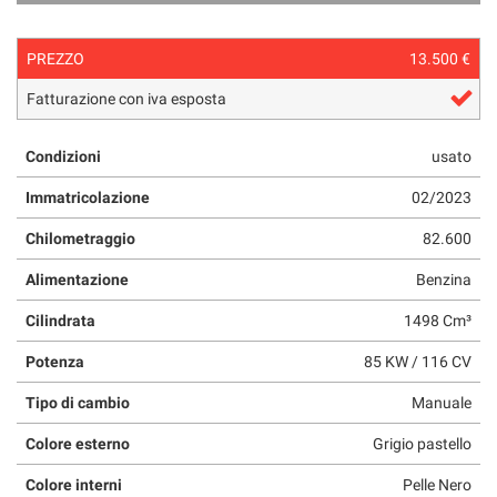
questi
strumenti
PREZZO
13.500 €
di
tracciamento
Fatturazione con iva esposta
si
rimanda
alla
Condizioni
usato
cookie
Immatricolazione
02/2023
policy.
Puoi
Chilometraggio
82.600
rivedere
e
Alimentazione
Benzina
modificare
le
Cilindrata
1498 Cm³
tue
scelte
Potenza
85 KW / 116 CV
in
qualsiasi
Tipo di cambio
Manuale
momento.
Colore esterno
Grigio pastello
Colore interni
Pelle Nero