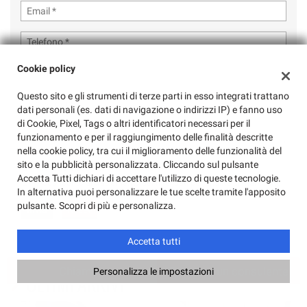
Cookie policy
Questo sito e gli strumenti di terze parti in esso integrati trattano
dati personali (es. dati di navigazione o indirizzi IP) e fanno uso
di Cookie, Pixel, Tags o altri identificatori necessari per il
funzionamento e per il raggiungimento delle finalità descritte
nella cookie policy, tra cui il miglioramento delle funzionalità del
sito e la pubblicità personalizzata. Cliccando sul pulsante
Ho letto e accetto
l'informativa privacy
*
Accetta Tutti dichiari di accettare l'utilizzo di queste tecnologie.
Acconsento al trattamento dei miei dati per finalità di marketing
In alternativa puoi personalizzare le tue scelte tramite l'apposito
pulsante. Scopri di più e personalizza.
Accetta tutti
Chiama
Contatta un consulente
Personalizza le impostazioni
ULTIMI ARRIVI