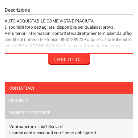
Descrizione
AUTO ACQUISTABILE COME VISTA E PIACIUTA.
Disponibili foto dettagliate, disponibile per qualsiasi prova.
Per ulteriori informazioni contattateci direttamente in azienda uffici
vendita al numero telefonico 0835/389239 oppure visitate il nostro
sito WWW.AUTOONEMATERA.IT aggiornato sempre in tempo
reale.
N.B .VERIFICARE LA CORRETTEZZA DEI DATI E DEGLI
LEGGI TUTTO...
ACCESSORI INSERITI DIRETTAMENTE CON IL PERSONALE
VENDITE GRAZIE.
CONTATTACI
PERMUTA
RICHIEDI TEST DRIVE
Vuoi saperne di più? Scrivici!
I campi contrassegnati con * sono obbligatori.