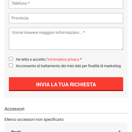
tta
ti
mpre
Cookie necessari
ilitato
Cookie delle preferenze
Cookie per il miglioramento dell'esperienza utente
Ho letto e accetto
l'informativa privacy
*
Acconsento al trattamento dei miei dati per finalità di marketing
Cookie analitici
INVIA LA TUA RICHIESTA
Cookie di marketing
Leggi
Accessori
la
cookie
Elenco accessori non specificato
policy
Posti
5