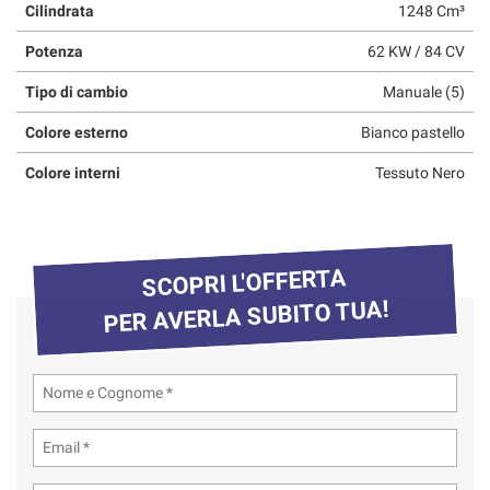
Cilindrata
1248 Cm³
questi
strumenti
Potenza
62 KW / 84 CV
di
tracciamento
Tipo di cambio
Manuale (5)
si
rimanda
Colore esterno
Bianco pastello
alla
Colore interni
Tessuto Nero
cookie
policy.
Puoi
rivedere
e
SCOPRI L'OFFERTA
modificare
PER AVERLA SUBITO TUA!
le
tue
scelte
in
qualsiasi
momento.