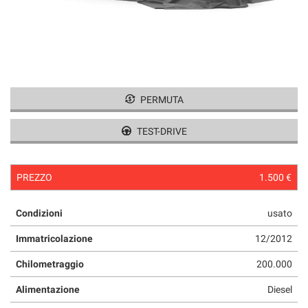
tracciamento
che
adottiamo
per
offrire
le
funzionalità
PERMUTA
e
svolgere
le
TEST-DRIVE
attività
di
seguito
PREZZO
1.500 €
descritte.
Per
ottenere
Condizioni
usato
maggiori
Immatricolazione
12/2012
informazioni
sull'utilità
Chilometraggio
200.000
e
sul
Alimentazione
Diesel
funzionamento
di