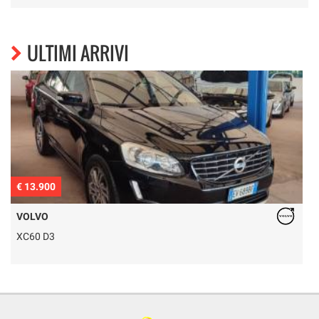
ULTIMI ARRIVI
€ 13.900
€
VOLVO
XC60 D3
T