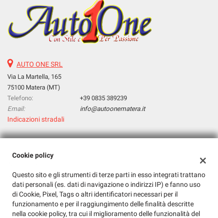
AUTO ONE SRL
Via La Martella, 165
75100 Matera (MT)
Telefono:
+39 0835 389239
Email:
info@autoonematera.it
Indicazioni stradali
Dati fiscali:
Cookie policy
Auto One Srl
Questo sito e gli strumenti di terze parti in esso integrati trattano
Via La Martella, 165, Matera (MT)
dati personali (es. dati di navigazione o indirizzi IP) e fanno uso
C.F/P.IVA:
01143030771
di Cookie, Pixel, Tags o altri identificatori necessari per il
Registro delle imprese:
MT
funzionamento e per il raggiungimento delle finalità descritte
nella cookie policy, tra cui il miglioramento delle funzionalità del