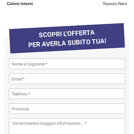
tta
Colore interni
Tessuto Nero
ti
mpre
Cookie necessari
SCOPRI L'OFFERTA
ilitato
PER AVERLA SUBITO TUA!
Cookie delle preferenze
Cookie per il miglioramento dell'esperienza utente
Cookie analitici
Cookie di marketing
Leggi
la
cookie
policy