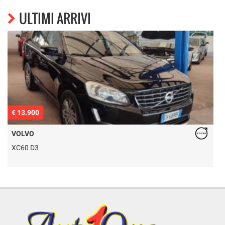
ULTIMI ARRIVI
€ 13.900
€
VOLVO
XC60 D3
T