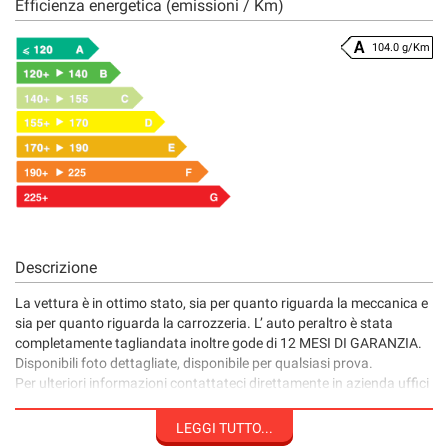
Efficienza energetica (emissioni / Km)
104.0 g/Km
Descrizione
La vettura è in ottimo stato, sia per quanto riguarda la meccanica e
sia per quanto riguarda la carrozzeria. L’ auto peraltro è stata
completamente tagliandata inoltre gode di 12 MESI DI GARANZIA.
Disponibili foto dettagliate, disponibile per qualsiasi prova.
Per ulteriori informazioni contattateci direttamente in azienda uffici
vendita al numero telefonico 0835/389239 oppure visitate il nostro
sito WWW.AUTOONEMATERA.IT aggiornato sempre in tempo reale.
LEGGI TUTTO...
N.B .VERIFICARE LA CORRETTEZZA DEI DATI E DEGLI