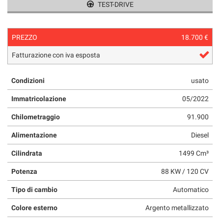
TEST-DRIVE
questi
strumenti
di
PREZZO
18.700 €
tracciamento
si
Fatturazione con iva esposta
rimanda
alla
cookie
Condizioni
usato
policy.
Puoi
Immatricolazione
05/2022
rivedere
Chilometraggio
91.900
e
modificare
Alimentazione
Diesel
le
tue
Cilindrata
1499 Cm³
scelte
in
Potenza
88 KW / 120 CV
qualsiasi
momento.
Tipo di cambio
Automatico
Colore esterno
Argento metallizzato