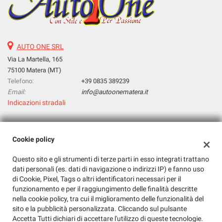
AUTO ONE SRL
Via La Martella, 165
75100 Matera (MT)
Telefono:
+39 0835 389239
Email:
info@autoonematera.it
Indicazioni stradali
Dati fiscali:
Cookie policy
Auto One Srl
Questo sito e gli strumenti di terze parti in esso integrati trattano
Via La Martella, 165, Matera (MT)
dati personali (es. dati di navigazione o indirizzi IP) e fanno uso
C.F/P.IVA:
01143030771
di Cookie, Pixel, Tags o altri identificatori necessari per il
Registro delle imprese:
MT
funzionamento e per il raggiungimento delle finalità descritte
nella cookie policy, tra cui il miglioramento delle funzionalità del
sito e la pubblicità personalizzata. Cliccando sul pulsante
Accetta Tutti dichiari di accettare l'utilizzo di queste tecnologie.