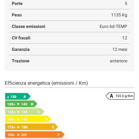
Porte
5
Peso
1135 Kg
Classe emissioni
Euro 6d-TEMP
CV fiscali
12
Garanzia
12 mesi
Trazione
anteriore
Efficienza energetica (emissioni / Km)
103.0 g/Km