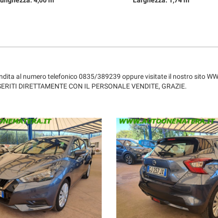
unghezza: 4,00 m
Larghezza: 1,74 m
ci vendita al numero telefonico 0835/389239 oppure visitate il nostro s
NSERITI DIRETTAMENTE CON IL PERSONALE VENDITE, GRAZIE.