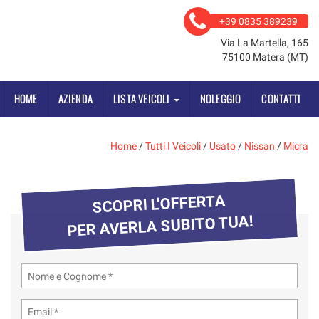
+39 0835 389239
Via La Martella, 165
75100 Matera (MT)
HOME
AZIENDA
LISTA VEICOLI
NOLEGGIO
CONTATTI
Home
/
Tutti I Veicoli
/
Usato
/
Nissan
/
Micra
SCOPRI L'OFFERTA
PER AVERLA SUBITO TUA!