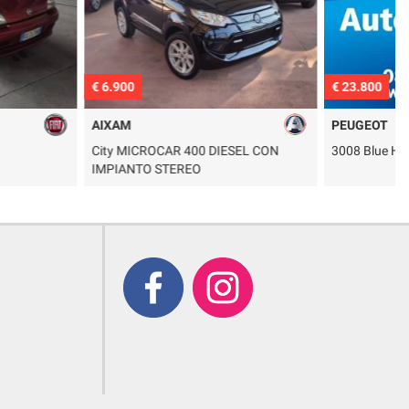
€ 23.800
€
PEUGEOT
AR 400 DIESEL CON
3008 Blue HDI 130cv S&S EAT8 Allure
F
TEREO
a