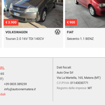
€ 900
€ 6.900
FIAT
AIXAM
V
Seicento 1.1 BENZ
City MICROC
IMPIANTO S
Dati fiscali:
SRL
Auto One Srl
 165
Via La Martella, 165, Matera (MT)
MT)
C.F/P.IVA:
01143030771
+39 0835 389239
Registro delle imprese:
MT
info@autoonematera.it
dali