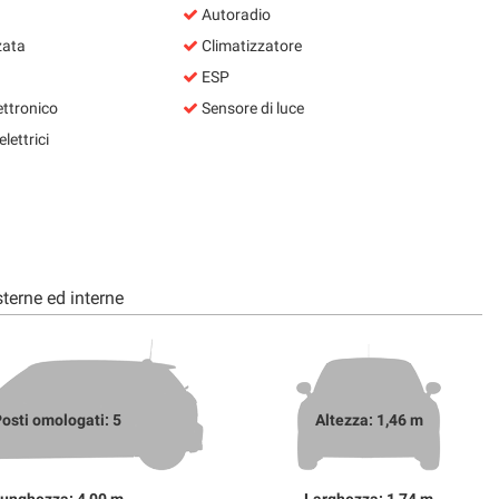
Autoradio
zata
Climatizzatore
ESP
ettronico
Sensore di luce
lettrici
terne ed interne
osti omologati: 5
Altezza: 1,46 m