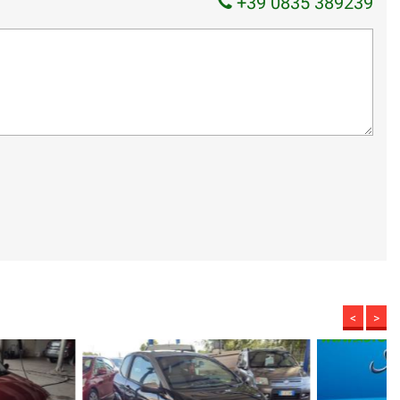
+39 0835 389239
<
>