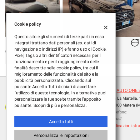
Cookie policy
€ 13.900
€ 3.900
Questo sito e gli strumenti di terze parti in esso
VOLVO
integrati trattano dati personali (es. dati di
VOLKSWAGEN
navigazione o indirizzi IP) e fanno uso di Cookie,
XC60 D3
Touran 2.0 16V TDI 140C
Pixel, Tags o altri identificatori necessari per il
funzionamento e per il raggiungimento delle
finalità descritte nella cookie policy, tra cui il
miglioramento delle funzionalità del sito e la
pubblicità personalizzata. Cliccando sul
pulsante Accetta Tutti dichiari di accettare
AUTO ONE 
l'utilizzo di queste tecnologie. In alternativa puoi
Via La Martella,
personalizzare le tue scelte tramite l'apposito
Leggi
pulsante. Scopri di più e personalizza.
75100 Matera (
la
Telefono:
cookie
Email:
policy
Accetta tutti
Indicazioni stra
Personalizza le impostazioni
e