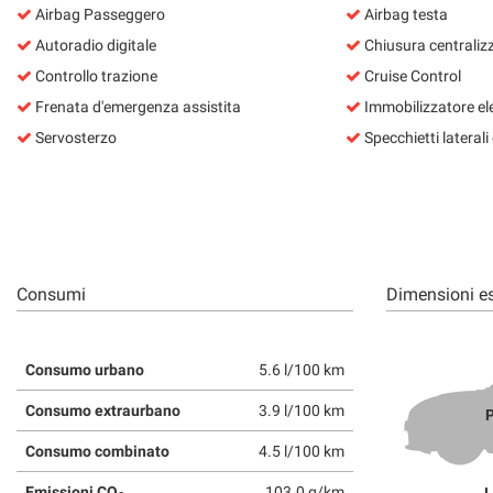
Airbag Passeggero
Airbag testa
questi
strumenti
Autoradio digitale
Chiusura centraliz
di
Controllo trazione
Cruise Control
tracciamento
Frenata d'emergenza assistita
Immobilizzatore el
si
rimanda
Servosterzo
Specchietti laterali e
alla
cookie
policy.
Puoi
rivedere
e
modificare
Consumi
Dimensioni es
le
tue
scelte
Consumo urbano
5.6 l/100 km
in
qualsiasi
Consumo extraurbano
3.9 l/100 km
P
momento.
Consumo combinato
4.5 l/100 km
Emissioni CO
103.0 g/km