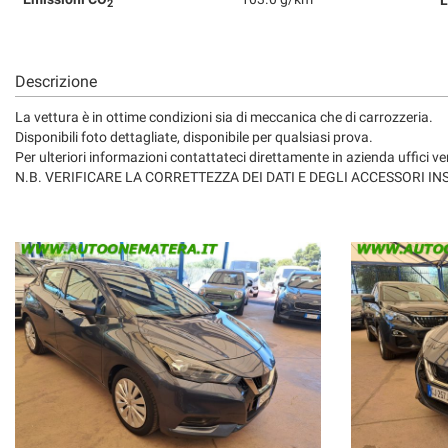
L
tta
2
ti
Descrizione
mpre
Cookie necessari
La vettura è in ottime condizioni sia di meccanica che di carrozzeria.
ilitato
Disponibili foto dettagliate, disponibile per qualsiasi prova.
Per ulteriori informazioni contattateci direttamente in azienda uffi
Cookie delle preferenze
N.B. VERIFICARE LA CORRETTEZZA DEI DATI E DEGLI ACCESSORI I
Cookie per il miglioramento dell'esperienza utente
Cookie analitici
Cookie di marketing