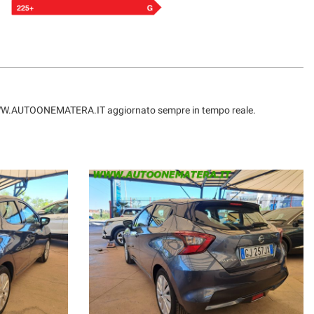
ito WWW.AUTOONEMATERA.IT aggiornato sempre in tempo reale.