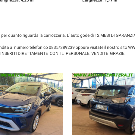
unghezza: 4,23 m
Larghezza: 1,77 m
ia per quanto riguarda la carrozzeria. L’ auto gode di 12 MESI DI GARANZI
ci vendita al numero telefonico 0835/389239 oppure visitate il nostro 
 INSERITI DIRETTAMENTE CON IL PERSONALE VENDITE GRAZIE.