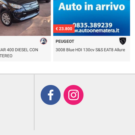
€ 23.800
€
PEUGEOT
AR 400 DIESEL CON
3008 Blue HDI 130cv S&S EAT8 Allure
F
TEREO
a