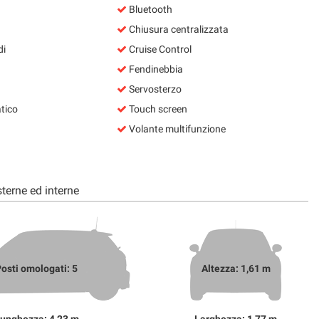
Bluetooth
Chiusura centralizzata
di
Cruise Control
Fendinebbia
Servosterzo
tico
Touch screen
Volante multifunzione
terne ed interne
osti omologati: 5
Altezza: 1,61 m