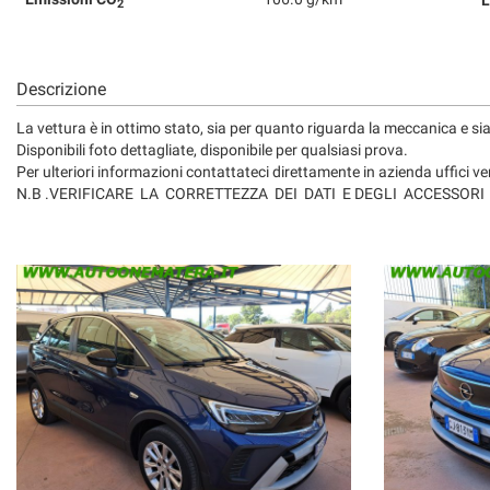
L
tta
2
ti
Descrizione
mpre
Cookie necessari
La vettura è in ottimo stato, sia per quanto riguarda la meccanica e s
ilitato
Disponibili foto dettagliate, disponibile per qualsiasi prova.
Per ulteriori informazioni contattateci direttamente in azienda uffi
Cookie delle preferenze
N.B .VERIFICARE LA CORRETTEZZA DEI DATI E DEGLI ACCESSORI
Cookie per il miglioramento dell'esperienza utente
Cookie analitici
Cookie di marketing