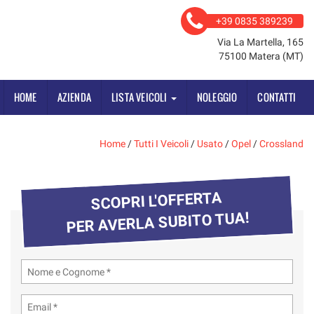
+39 0835 389239
Via La Martella, 165
75100 Matera (MT)
HOME
AZIENDA
LISTA VEICOLI
NOLEGGIO
CONTATTI
Home
/
Tutti I Veicoli
/
Usato
/
Opel
/
Crossland
SCOPRI L'OFFERTA
PER AVERLA SUBITO TUA!