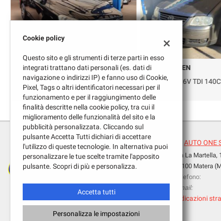
Cookie policy
€ 13.900
€ 3.900
Questo sito e gli strumenti di terze parti in esso
VOLVO
integrati trattano dati personali (es. dati di
VOLKSWAGEN
navigazione o indirizzi IP) e fanno uso di Cookie,
XC60 D3
Touran 2.0 16V TDI 140C
Pixel, Tags o altri identificatori necessari per il
funzionamento e per il raggiungimento delle
finalità descritte nella cookie policy, tra cui il
miglioramento delle funzionalità del sito e la
pubblicità personalizzata. Cliccando sul
pulsante Accetta Tutti dichiari di accettare
AUTO ONE 
l'utilizzo di queste tecnologie. In alternativa puoi
Via La Martella,
personalizzare le tue scelte tramite l'apposito
Leggi
pulsante. Scopri di più e personalizza.
75100 Matera (
la
Telefono:
cookie
Email:
policy
Accetta tutti
Indicazioni stra
Personalizza le impostazioni
e