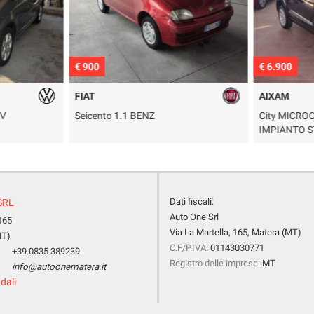
€ 900
€ 6.900
FIAT
AIXAM
V
Seicento 1.1 BENZ
City MICROC
IMPIANTO S
Dati fiscali:
SRL
Auto One Srl
 165
Via La Martella, 165, Matera (MT)
MT)
C.F/P.IVA:
01143030771
+39 0835 389239
Registro delle imprese:
MT
info@autoonematera.it
dali