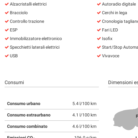
Alzacristalli elettrici
Autoradio digitale
questi
strumenti
Bracciolo
Cerchi in lega
di
Controllo trazione
Cronologia taglian
tracciamento
ESP
Fari LED
si
rimanda
Immobilizzatore elettronico
Isofix
alla
Specchietti laterali elettrici
Start/Stop Automa
cookie
policy.
USB
Vivavoce
Puoi
rivedere
e
modificare
Consumi
Dimensioni es
le
tue
scelte
Consumo urbano
5.4 l/100 km
in
qualsiasi
Consumo extraurbano
4.1 l/100 km
P
momento.
Consumo combinato
4.6 l/100 km
Emissioni CO
106.0 g/km