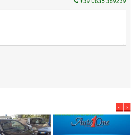
+39 0835 389239
<
>