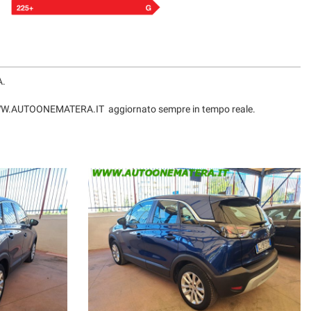
A.
sito WWW.AUTOONEMATERA.IT aggiornato sempre in tempo reale.