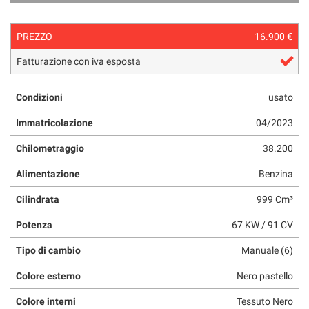
questi
strumenti
PREZZO
16.900 €
di
tracciamento
Fatturazione con iva esposta
si
rimanda
alla
Condizioni
usato
cookie
Immatricolazione
04/2023
policy.
Puoi
Chilometraggio
38.200
rivedere
e
Alimentazione
Benzina
modificare
le
Cilindrata
999 Cm³
tue
scelte
Potenza
67 KW / 91 CV
in
qualsiasi
Tipo di cambio
Manuale (6)
momento.
Colore esterno
Nero pastello
Colore interni
Tessuto Nero