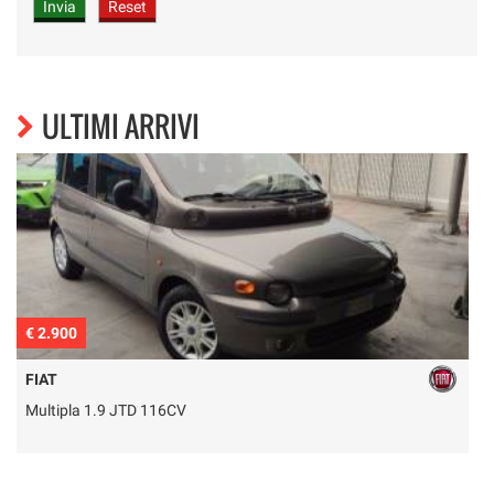
ULTIMI ARRIVI
€ 2.900
€
FIAT
Multipla 1.9 JTD 116CV