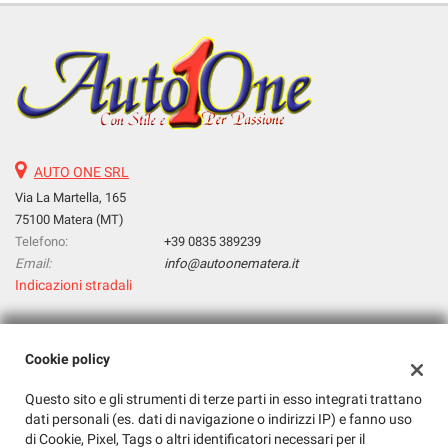
AUTO ONE SRL
Via La Martella, 165
75100 Matera (MT)
Telefono:
+39 0835 389239
Email:
info@autoonematera.it
Indicazioni stradali
Dati fiscali:
Cookie policy
Auto One Srl
Questo sito e gli strumenti di terze parti in esso integrati trattano
Via La Martella, 165, Matera (MT)
dati personali (es. dati di navigazione o indirizzi IP) e fanno uso
C.F/P.IVA:
01143030771
di Cookie, Pixel, Tags o altri identificatori necessari per il
Registro delle imprese:
MT