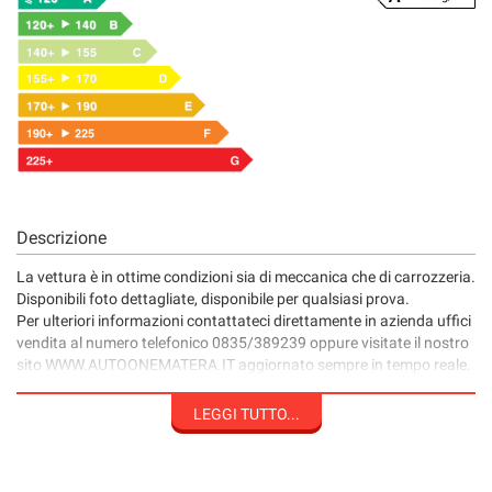
Descrizione
La vettura è in ottime condizioni sia di meccanica che di carrozzeria.
Disponibili foto dettagliate, disponibile per qualsiasi prova.
Per ulteriori informazioni contattateci direttamente in azienda uffici
vendita al numero telefonico 0835/389239 oppure visitate il nostro
sito WWW.AUTOONEMATERA.IT aggiornato sempre in tempo reale.
N.B. VERIFICARE LA CORRETTEZZA DEI DATI E DEGLI ACCESSORI
INSERITI DIRETTAMENTE CON IL PERSONALE VENDITE, GRAZIE.
LEGGI TUTTO...