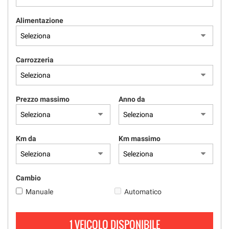
tracciamento
che
Alimentazione
adottiamo
per
offrire
le
Carrozzeria
funzionalità
e
svolgere
le
Prezzo massimo
Anno da
attività
di
seguito
descritte.
Km da
Km massimo
Per
ottenere
maggiori
informazioni
Cambio
sull'utilità
Manuale
Automatico
e
sul
funzionamento
1 VEICOLO DISPONIBILE
di