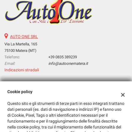
Salva
le
impostazioni
AUTO ONE SRL
Via La Martella, 165
75100 Matera (MT)
Telefono:
+39 0835 389239
Email:
info@autoonematera.it
Indicazioni stradali
Dati fiscali:
Cookie policy
Auto One Srl
Questo sito e gli strumenti di terze parti in esso integrati trattano
Via La Martella, 165, Matera (MT)
dati personali (es. dati di navigazione o indirizzi IP) e fanno uso
C.F/P.IVA:
01143030771
di Cookie, Pixel, Tags o altri identificatori necessari per il
Registro delle imprese:
MT
funzionamento e per il raggiungimento delle finalità descritte
nella cookie policy, tra cui il miglioramento delle funzionalità del