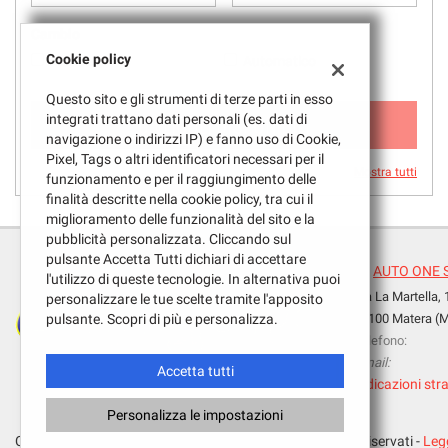
questi
Cambio
strumenti
di
Cookie policy
Manuale
Automatico
tracciamento
si
Questo sito e gli strumenti di terze parti in esso
0 VEICOLI DISPONIBILI
rimanda
integrati trattano dati personali (es. dati di
alla
navigazione o indirizzi IP) e fanno uso di Cookie,
cookie
Pixel, Tags o altri identificatori necessari per il
Mostra tutti
policy.
funzionamento e per il raggiungimento delle
Puoi
finalità descritte nella cookie policy, tra cui il
rivedere
miglioramento delle funzionalità del sito e la
e
pubblicità personalizzata. Cliccando sul
modificare
pulsante Accetta Tutti dichiari di accettare
AUTO ONE 
le
l'utilizzo di queste tecnologie. In alternativa puoi
Via La Martella,
tue
personalizzare le tue scelte tramite l'apposito
Leggi
scelte
pulsante. Scopri di più e personalizza.
75100 Matera (
la
in
Telefono:
cookie
qualsiasi
Email:
policy
Accetta tutti
momento.
Indicazioni stra
Personalizza le impostazioni
e
Copyright © 2026 GestionaleAuto.com S.r.l., Tutti i diritti riservati -
Legg
oni