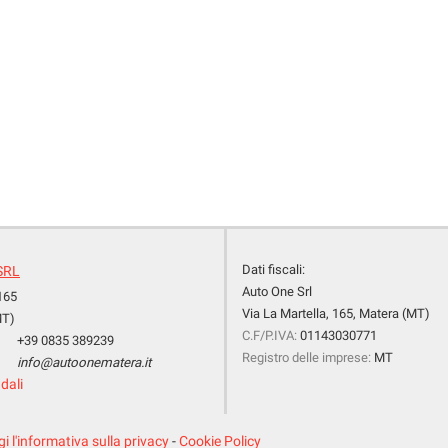
Dati fiscali:
SRL
Auto One Srl
 165
Via La Martella, 165, Matera (MT)
MT)
C.F/P.IVA:
01143030771
+39 0835 389239
Registro delle imprese:
MT
info@autoonematera.it
dali
i l'informativa sulla privacy
-
Cookie Policy