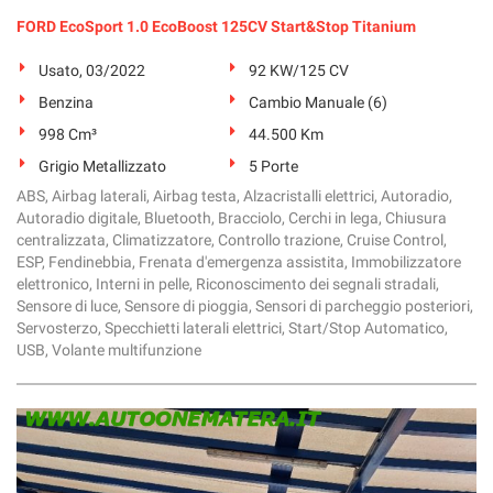
Salva
FORD EcoSport 1.0 EcoBoost 125CV Start&Stop Titanium
le
impostazioni
Usato, 03/2022
92 KW/125 CV
Benzina
Cambio Manuale (6)
998 Cm³
44.500 Km
Grigio Metallizzato
5 Porte
ABS, Airbag laterali, Airbag testa, Alzacristalli elettrici, Autoradio,
Autoradio digitale, Bluetooth, Bracciolo, Cerchi in lega, Chiusura
centralizzata, Climatizzatore, Controllo trazione, Cruise Control,
ESP, Fendinebbia, Frenata d'emergenza assistita, Immobilizzatore
elettronico, Interni in pelle, Riconoscimento dei segnali stradali,
Sensore di luce, Sensore di pioggia, Sensori di parcheggio posteriori,
Servosterzo, Specchietti laterali elettrici, Start/Stop Automatico,
USB, Volante multifunzione