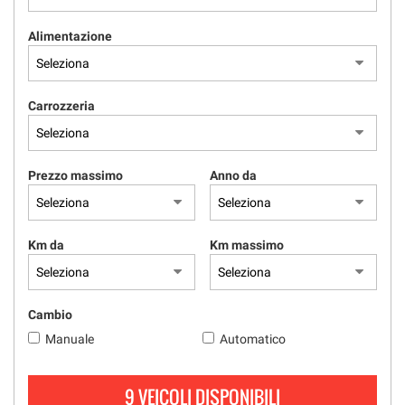
tracciamento
che
Alimentazione
adottiamo
per
offrire
le
Carrozzeria
funzionalità
e
svolgere
le
Prezzo massimo
Anno da
attività
di
seguito
descritte.
Km da
Km massimo
Per
ottenere
maggiori
informazioni
Cambio
sull'utilità
Manuale
Automatico
e
sul
funzionamento
9 VEICOLI DISPONIBILI
di