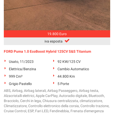
19.800 Euro
iva esposta
FORD Puma 1.0 EcoBoost Hybrid 125CV S&S Titanium
Usato, 11/2023
92 KW/125 CV
Elettrica/Benzina
Cambio Automatico
999 Cm³
44.800 Km
Grigio Pastello
5 Porte
ABS, Airbag, Airbag laterali, Airbag Passeggero, Airbag testa,
Alzacristalli elettrici, Apple CarPlay, Autoradio digitale, Bluetooth,
Bracciolo, Cerchi in lega, Chiusura centralizzata, climatizzatore,
Climatizzatore, Controllo elettronico della corsia, Controllo trazione,
Cruise Control, ESP, Fari LED, Fendinebbia, Frenata d'emergenza