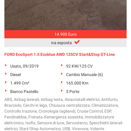
14.900 Euro
iva esposta
FORD EcoSport 1.5 Ecoblue AWD 125CV Start&Stop ST-Line
Usato, 09/2019
92 KW/125 CV
Diesel
Cambio Manuale (6)
1.499 Cm³
165.000 Km
Bianco Pastello
5 Porte
ABS, Airbag laterali, Airbag testa, Alzacristalli elettrici, Antifurto,
Bracciolo, Cerchi in lega, Chiusura centralizzata, Climatizzatore,
Controllo trazione, Cronologia tagliandi, Cruise Control, ESP,
Fendinebbia, Frenata d'emergenza assistita, Immobilizzatore
elettronico, Isofix, Sensore di luce, Servosterzo, Specchietti laterali
elettrici, Start/Stop Automatico, USB, Vivavoce, Volante