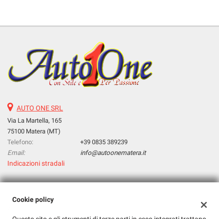
AUTO ONE SRL
Via La Martella, 165
75100 Matera (MT)
Telefono:
+39 0835 389239
Email:
info@autoonematera.it
Indicazioni stradali
Dati fiscali:
Cookie policy
Auto One Srl