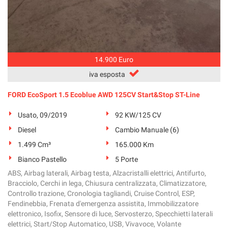
14.900 Euro
iva esposta
FORD EcoSport 1.5 Ecoblue AWD 125CV Start&Stop ST-Line
Usato, 09/2019
92 KW/125 CV
Diesel
Cambio Manuale (6)
1.499 Cm³
165.000 Km
Bianco Pastello
5 Porte
ABS, Airbag laterali, Airbag testa, Alzacristalli elettrici, Antifurto,
Bracciolo, Cerchi in lega, Chiusura centralizzata, Climatizzatore,
Controllo trazione, Cronologia tagliandi, Cruise Control, ESP,
Fendinebbia, Frenata d'emergenza assistita, Immobilizzatore
elettronico, Isofix, Sensore di luce, Servosterzo, Specchietti laterali
elettrici, Start/Stop Automatico, USB, Vivavoce, Volante