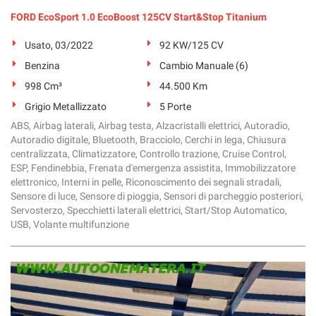
Salva
FORD EcoSport 1.0 EcoBoost 125CV Start&Stop Titanium
le
impostazioni
Usato, 03/2022
92 KW/125 CV
Benzina
Cambio Manuale (6)
998 Cm³
44.500 Km
Grigio Metallizzato
5 Porte
ABS, Airbag laterali, Airbag testa, Alzacristalli elettrici, Autoradio,
Autoradio digitale, Bluetooth, Bracciolo, Cerchi in lega, Chiusura
centralizzata, Climatizzatore, Controllo trazione, Cruise Control,
ESP, Fendinebbia, Frenata d'emergenza assistita, Immobilizzatore
elettronico, Interni in pelle, Riconoscimento dei segnali stradali,
Sensore di luce, Sensore di pioggia, Sensori di parcheggio posteriori,
Servosterzo, Specchietti laterali elettrici, Start/Stop Automatico,
USB, Volante multifunzione