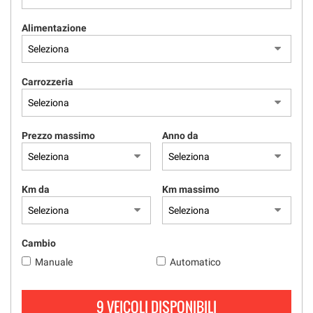
tracciamento
che
Alimentazione
adottiamo
per
offrire
le
Carrozzeria
funzionalità
e
svolgere
le
Prezzo massimo
Anno da
attività
di
seguito
descritte.
Km da
Km massimo
Per
ottenere
maggiori
informazioni
Cambio
sull'utilità
Manuale
Automatico
e
sul
funzionamento
9 VEICOLI DISPONIBILI
di