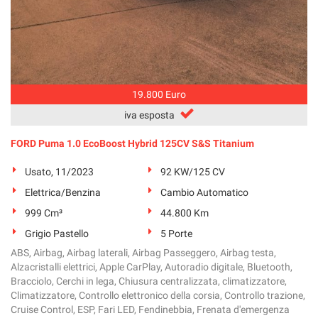
19.800 Euro
iva esposta
FORD Puma 1.0 EcoBoost Hybrid 125CV S&S Titanium
Usato, 11/2023
92 KW/125 CV
Elettrica/Benzina
Cambio Automatico
999 Cm³
44.800 Km
Grigio Pastello
5 Porte
ABS, Airbag, Airbag laterali, Airbag Passeggero, Airbag testa,
Alzacristalli elettrici, Apple CarPlay, Autoradio digitale, Bluetooth,
Bracciolo, Cerchi in lega, Chiusura centralizzata, climatizzatore,
Climatizzatore, Controllo elettronico della corsia, Controllo trazione,
Cruise Control, ESP, Fari LED, Fendinebbia, Frenata d'emergenza