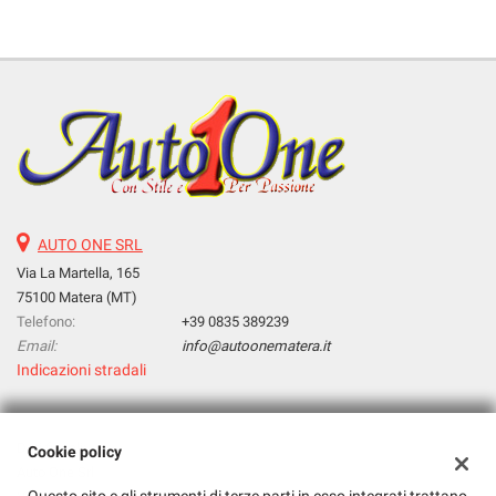
AUTO ONE SRL
Via La Martella, 165
75100 Matera (MT)
Telefono:
+39 0835 389239
Email:
info@autoonematera.it
Indicazioni stradali
Dati fiscali:
Cookie policy
Auto One Srl