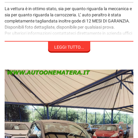
La vettura è in ottimo stato, sia per quanto riguarda la meccanica e
sia per quanto riguarda la carrozzeria. L’ auto peraltro è stata
completamente tagliandata inoltre gode di 12 MESI DI GARANZIA.
Disponibili foto dettagliate, disponibile per qualsiasi prova.
Per ulteriori informazioni contattateci direttamente in azienda uffici
vendita al numero telefonico 0835/389239 oppure visitate il nostro
sito WWW.AUTOONEMATERA.IT aggiornato sempre in tempo reale.
LEGGI TUTTO...
N.B .VERIFICARE LA CORRETTEZZA DEI DATI E DEGLI
ACCESSORI INSERITI DIRETTAMENTE CON IL PERSONALE
VENDITE GRAZIE.