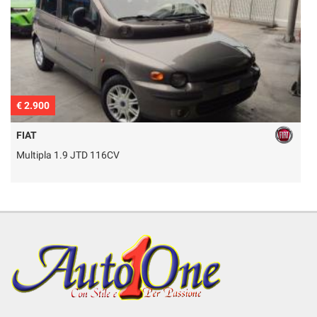
€ 2.900
€
FIAT
Multipla 1.9 JTD 116CV