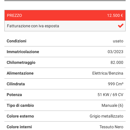
questi
strumenti
PREZZO
12.500 €
di
tracciamento
Fatturazione con iva esposta
si
rimanda
alla
Condizioni
usato
cookie
Immatricolazione
03/2023
policy.
Puoi
Chilometraggio
82.000
rivedere
e
Alimentazione
Elettrica/Benzina
modificare
le
Cilindrata
999 Cm³
tue
scelte
Potenza
51 KW / 69 CV
in
qualsiasi
Tipo di cambio
Manuale (6)
momento.
Colore esterno
Grigio metallizzato
Colore interni
Tessuto Nero