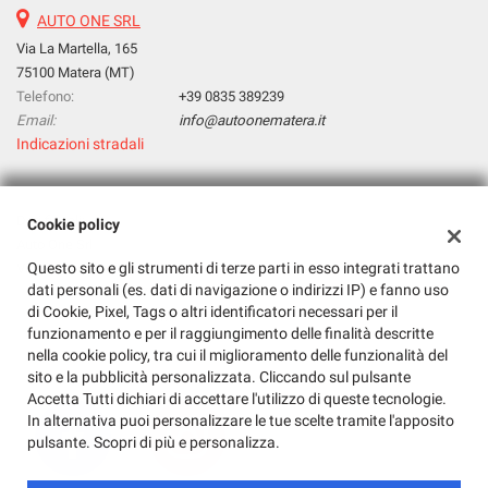
AUTO ONE SRL
Via La Martella, 165
75100 Matera (MT)
Telefono:
+39 0835 389239
Email:
info@autoonematera.it
Indicazioni stradali
Dati fiscali:
Cookie policy
Auto One Srl
Questo sito e gli strumenti di terze parti in esso integrati trattano
Via La Martella, 165, Matera (MT)
dati personali (es. dati di navigazione o indirizzi IP) e fanno uso
C.F/P.IVA:
01143030771
di Cookie, Pixel, Tags o altri identificatori necessari per il
Registro delle imprese:
MT
funzionamento e per il raggiungimento delle finalità descritte
nella cookie policy, tra cui il miglioramento delle funzionalità del
sito e la pubblicità personalizzata. Cliccando sul pulsante
Accetta Tutti dichiari di accettare l'utilizzo di queste tecnologie.
In alternativa puoi personalizzare le tue scelte tramite l'apposito
pulsante. Scopri di più e personalizza.