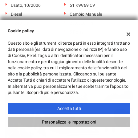
Usato, 10/2006
51 KW/69 CV
Diesel
Cambio Manuale
1.248 Cm³
250.000 Km
Cookie policy
Rosso Pastello
5 Porte
Questo sito e gli strumenti di terze parti in esso integrati trattano
dati personali (es. dati di navigazione o indirizzi IP) e fanno uso
di Cookie, Pixel, Tags o altri identificatori necessari per il
funzionamento e per il raggiungimento delle finalità descritte
nella cookie policy, tra cui il miglioramento delle funzionalità del
sito e la pubblicità personalizzata. Cliccando sul pulsante
Accetta Tutti dichiari di accettare l'utilizzo di queste tecnologie.
In alternativa puoi personalizzare le tue scelte tramite l'apposito
pulsante. Scopri di più e personalizza.
Accetta tutti
Personalizza le impostazioni