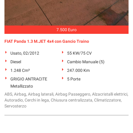
7.500 Euro
FIAT Panda 1.3 M.JET 4x4 con Gancio Traino
Usato, 02/2012
55 KW/75 CV
Diesel
Cambio Manuale (5)
1.248 Cm³
247.000 Km
GRIGIO ANTRACITE
5 Porte
Metallizzato
ABS, Airbag, Airbag laterali, Airbag Passeggero, Alzacristalli elettrici,
Autoradio, Cerchi in lega, Chiusura centralizzata, Climatizzatore,
Servosterzo