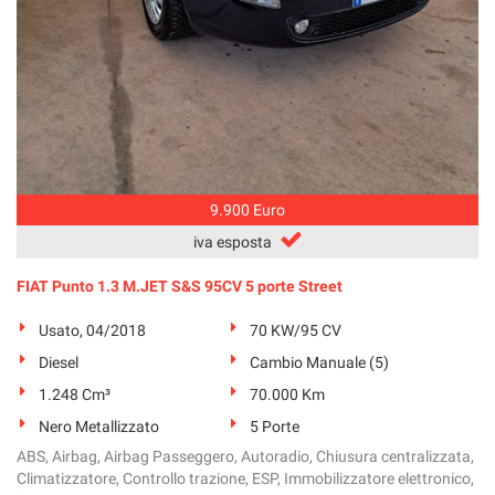
9.900 Euro
iva esposta
FIAT Punto 1.3 M.JET S&S 95CV 5 porte Street
Usato, 04/2018
70 KW/95 CV
Diesel
Cambio Manuale (5)
1.248 Cm³
70.000 Km
Nero Metallizzato
5 Porte
ABS, Airbag, Airbag Passeggero, Autoradio, Chiusura centralizzata,
Climatizzatore, Controllo trazione, ESP, Immobilizzatore elettronico,