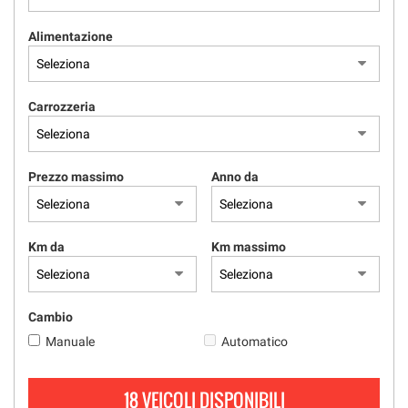
tracciamento
che
Alimentazione
adottiamo
per
offrire
le
Carrozzeria
funzionalità
e
svolgere
le
Prezzo massimo
Anno da
attività
di
seguito
descritte.
Km da
Km massimo
Per
ottenere
maggiori
informazioni
Cambio
sull'utilità
Manuale
Automatico
e
sul
funzionamento
18 VEICOLI DISPONIBILI
di