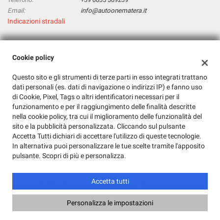
Email:
info@autoonematera.it
Indicazioni stradali
Dati fiscali:
Cookie policy
Auto One Srl
Questo sito e gli strumenti di terze parti in esso integrati trattano
Via La Martella, 165, Matera (MT)
dati personali (es. dati di navigazione o indirizzi IP) e fanno uso
C.F/P.IVA:
01143030771
di Cookie, Pixel, Tags o altri identificatori necessari per il
Registro delle imprese:
MT
funzionamento e per il raggiungimento delle finalità descritte
nella cookie policy, tra cui il miglioramento delle funzionalità del
sito e la pubblicità personalizzata. Cliccando sul pulsante
Accetta Tutti dichiari di accettare l'utilizzo di queste tecnologie.
In alternativa puoi personalizzare le tue scelte tramite l'apposito
pulsante. Scopri di più e personalizza.
Accetta tutti
Copyright © 2026 GestionaleAuto.com S.r.l., Tutti i diritti riservati -
Leggi l'informativa sulla privacy
-
Cookie Policy
Chiama
Contatta un consulente
Personalizza le impostazioni
Sito creato da:
GestionaleAuto.com