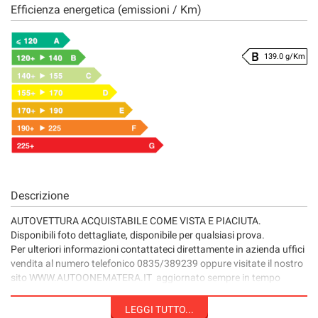
Efficienza energetica (emissioni / Km)
139.0 g/Km
Descrizione
AUTOVETTURA ACQUISTABILE COME VISTA E PIACIUTA.
Disponibili foto dettagliate, disponibile per qualsiasi prova.
Per ulteriori informazioni contattateci direttamente in azienda uffici
vendita al numero telefonico 0835/389239 oppure visitate il nostro
sito WWW.AUTOONEMATERA.IT aggiornato sempre in tempo
reale.
N.B .VERIFICARE LA CORRETTEZZA DEI DATI E DEGLI
LEGGI TUTTO...