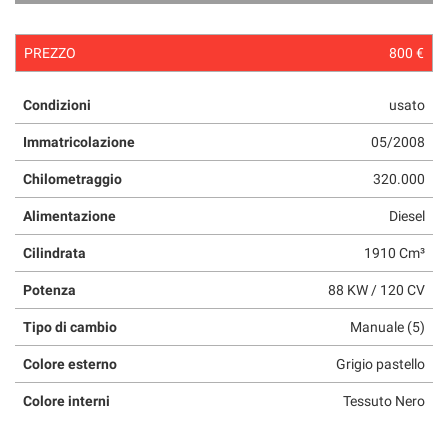
questi
strumenti
PREZZO
800 €
di
tracciamento
si
Condizioni
usato
rimanda
alla
Immatricolazione
05/2008
cookie
policy.
Chilometraggio
320.000
Puoi
Alimentazione
Diesel
rivedere
e
Cilindrata
1910 Cm³
modificare
le
Potenza
88 KW / 120 CV
tue
scelte
Tipo di cambio
Manuale (5)
in
qualsiasi
Colore esterno
Grigio pastello
momento.
Colore interni
Tessuto Nero