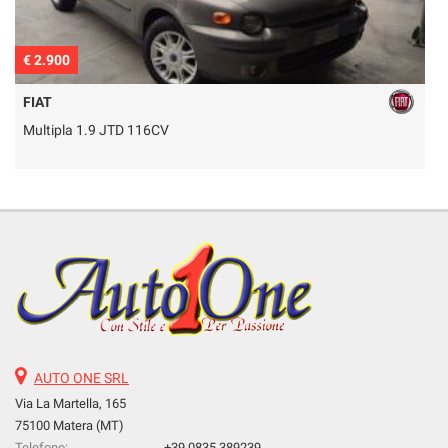
€ 2.900
€
FIAT
Multipla 1.9 JTD 116CV
AUTO ONE SRL
Via La Martella, 165
75100 Matera (MT)
Telefono:
+39 0835 389239