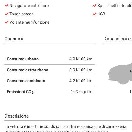
tta
Navigatore satellitare
Specchietti laterali e
ti
Touch screen
USB
Volante multifunzione
mpre
Cookie necessari
ilitato
Consumi
Dimensioni es
Cookie delle preferenze
Consumo urbano
4.9 l/100 km
Cookie per il miglioramento dell'esperienza utente
Consumo extraurbano
3.9 l/100 km
P
Cookie analitici
Consumo combinato
4.2 l/100 km
Cookie di marketing
Emissioni CO
103.0 g/km
L
2
Descrizione
La vettura è in ottime condizioni sia di meccanica che di carrozzeria.