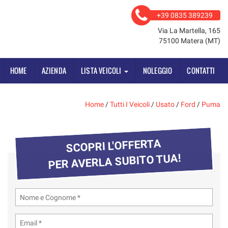
+39 0835 389239
Via La Martella, 165
75100 Matera (MT)
HOME
AZIENDA
LISTA VEICOLI
NOLEGGIO
CONTATTI
Home
/
Tutti I Veicoli
/
Usato
/
Ford
/
Puma
SCOPRI L'OFFERTA
PER AVERLA SUBITO TUA!