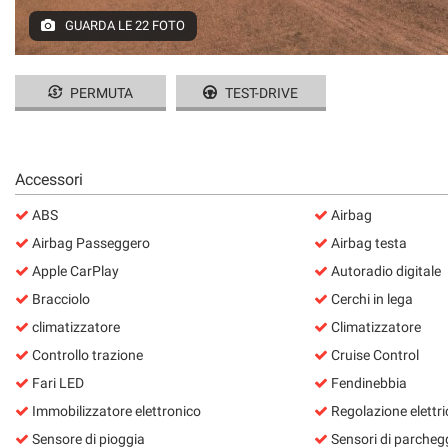
questi
GUARDA LE 22 FOTO
strumenti
di
tracciamento
PERMUTA
TEST-DRIVE
si
rimanda
alla
cookie
Accessori
policy.
Puoi
ABS
Airbag
rivedere
e
Airbag Passeggero
Airbag testa
modificare
Apple CarPlay
Autoradio digitale
le
Bracciolo
Cerchi in lega
tue
scelte
climatizzatore
Climatizzatore
in
Controllo trazione
Cruise Control
qualsiasi
momento.
Fari LED
Fendinebbia
Immobilizzatore elettronico
Regolazione elettric
Sensore di pioggia
Sensori di parchegg