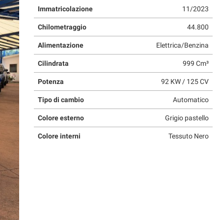
Immatricolazione
11/2023
Chilometraggio
44.800
Alimentazione
Elettrica/Benzina
Cilindrata
999 Cm³
Potenza
92 KW / 125 CV
Tipo di cambio
Automatico
Colore esterno
Grigio pastello
Colore interni
Tessuto Nero