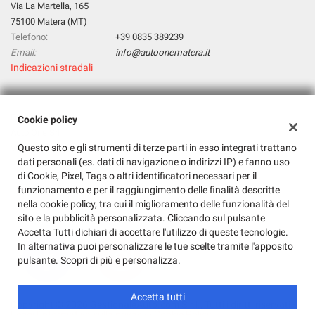
Via La Martella, 165
questi
75100 Matera (MT)
strumenti
Telefono:
+39 0835 389239
di
Email:
info@autoonematera.it
tracciamento
Indicazioni stradali
si
rimanda
alla
cookie
Dati fiscali:
Cookie policy
policy.
Auto One Srl
Puoi
Questo sito e gli strumenti di terze parti in esso integrati trattano
Via La Martella, 165, Matera (MT)
rivedere
dati personali (es. dati di navigazione o indirizzi IP) e fanno uso
C.F/P.IVA:
01143030771
e
di Cookie, Pixel, Tags o altri identificatori necessari per il
Registro delle imprese:
MT
modificare
funzionamento e per il raggiungimento delle finalità descritte
le
nella cookie policy, tra cui il miglioramento delle funzionalità del
tue
sito e la pubblicità personalizzata. Cliccando sul pulsante
scelte
Accetta Tutti dichiari di accettare l'utilizzo di queste tecnologie.
in
In alternativa puoi personalizzare le tue scelte tramite l'apposito
qualsiasi
pulsante. Scopri di più e personalizza.
momento.
Accetta tutti
Copyright © 2026 GestionaleAuto.com S.r.l., Tutti i diritti riservati -
Leggi l'informativa sulla privacy
-
Cookie Policy